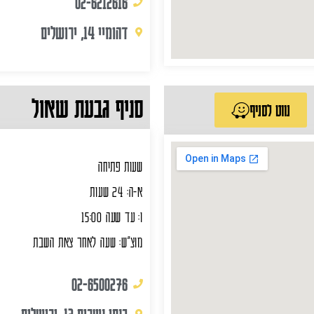
02-6212616
דהומיי 14, ירושלים
סניף גבעת שאול
נווט לסניף
שעות פתיחה
א-ה: 24 שעות
ו: עד שעה 15:00
מוצ"ש: שעה לאחר צאת השבת
02-6500276
כנפי נשרים 13, ירושלים