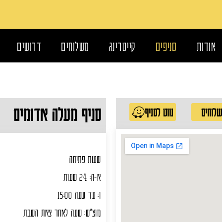
אודות
סניפים
קייטרינג
משלוחים
דרושים
סניף מעלה אדומים
לוחים
נווט לסניף
שעות פתיחה
א-ה: 24 שעות
ו: עד שעה 15:00
מוצ"ש: שעה לאחר צאת השבת