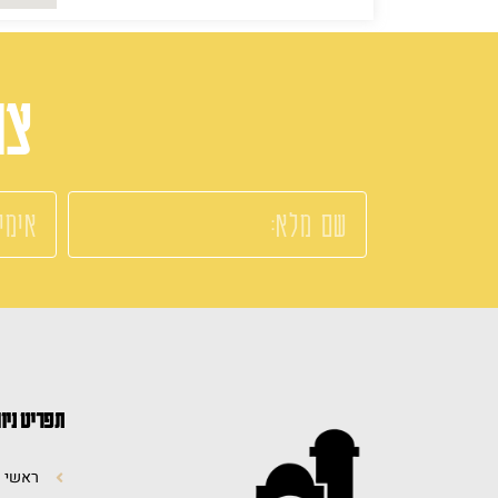
צר
תפריט ניו
ראשי