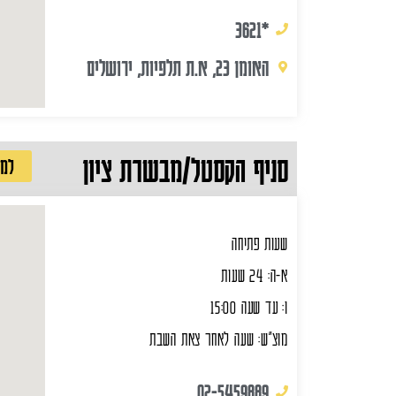
*3621
האומן 23, א.ת תלפיות, ירושלים
סניף הקסטל/מבשרת ציון
למש
שעות פתיחה
א-ה: 24 שעות
ו: עד שעה 15:00
מוצ"ש: שעה לאחר צאת השבת
02-5459889