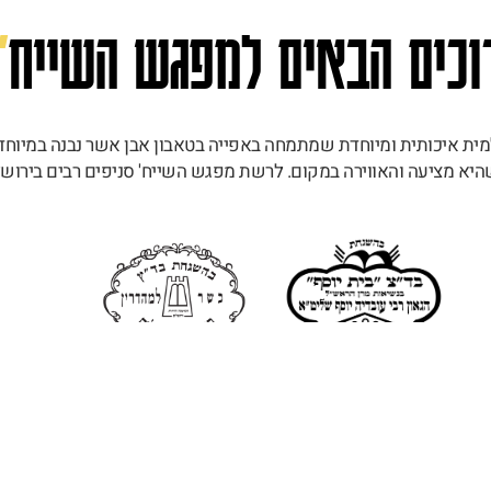
וכים הבאים למפגש השייח
'
א מציעה והאווירה במקום. לרשת מפגש השייח' סניפים רבים בירושל
עוד אודותינו