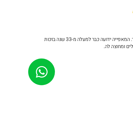
מפגש השייח' הינה רשת מאפיות וקונדיטוריה ירושלמית איכותית ומיוחדת שמתמחה באפייה בטאבון אבן אשר נבנה במיוחד. המאפייה ידועה כבר למעלה מ-33 שנה בזכות
ים ומחוצה לה.