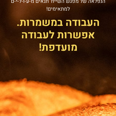
הנפלאה של מפגש השייח' תנאים מ-ע-ו-ל-י-ם
למתאימים!
העבודה במשמרות.
אפשרות לעבודה
מועדפת!